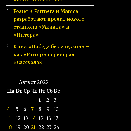
Foster + Partners и Manica
разработают проект нового
стадиона «Милана» и
«Интера»
Киву: «Победа была нужна» –
как «Интер» переиграл
«Сассуоло»
Август 2025
Пн
Вт
Ср
Чт
Пт
Сб
Вс
1
2
3
4
5
6
7
8
9
10
11
12
13
14
15
16
17
18
19
20
21
22
23
24