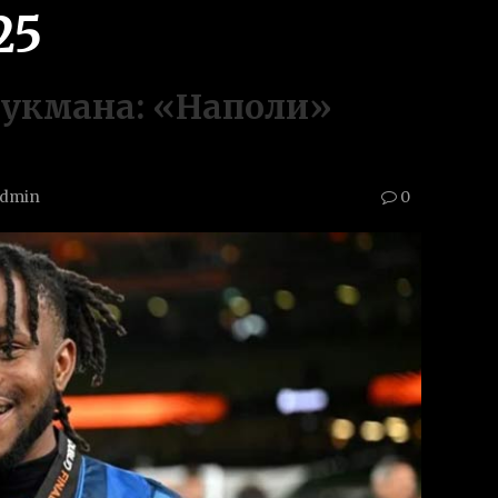
25
Лукмана: «Наполи»
dmin
0