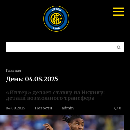
Перейти
к
контенту
Поиск:
Главная
День:
04.08.2025
«Интер» делает ставку на Нкунку:
детали возможного трансфера
04.08.2025
Новости
admin
0