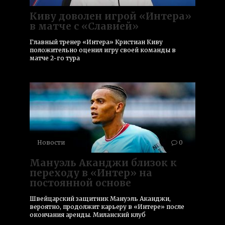
Киву доволен игрой «Интера»
в матче с «Славией»
Главный тренер «Интера» Кристиан Киву
положительно оценил игру своей команды в
матче 2-го тура
Новости
0
Мануэль Аканджи близок к
переходу в «Интер» на
постоянной основе
Швейцарский защитник Мануэль Аканджи,
вероятно, продолжит карьеру в «Интере» после
окончания аренды. Миланский клуб