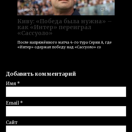
Новости
0
Киву: «Победа была нужна» –
как «Интер» переиграл
«Сассуоло»
После напряжённого матча 4-го тура Серии А, где
«Интер» одержал победу над «Сассуоло» со
Добавить комментарий
Имя
*
Email
*
Сайт