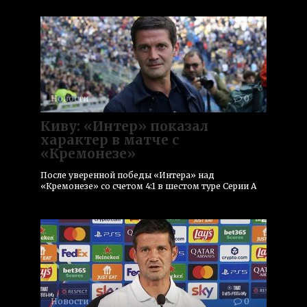
Новости
0
Киву: «Интер» показал
характер в матче с
«Кремонезе»
После уверенной победы «Интера» над
«Кремонезе» со счетом 4:1 в шестом туре Серии А
Новости
0