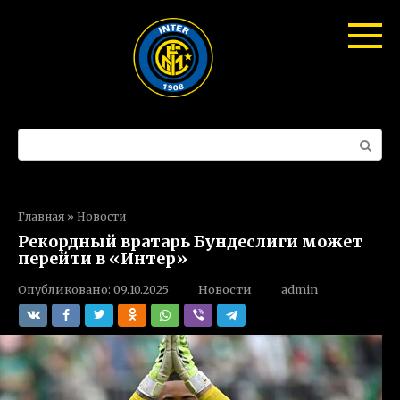
Перейти
к
контенту
Поиск:
Главная
»
Новости
Рекордный вратарь Бундеслиги может
перейти в «Интер»
Опубликовано:
09.10.2025
Новости
admin