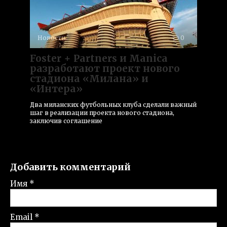
Новости
0
Foster + Partners и Manica
разработают проект нового
стадиона «Милана» и
«Интера»
Два миланских футбольных клуба сделали важный
шаг в реализации проекта нового стадиона,
заключив соглашение
Добавить комментарий
Имя
*
Email
*