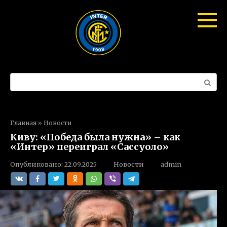
Перейти
к
контенту
Поиск:
Главная
»
Новости
Киву: «Победа была нужна» – как
«Интер» переиграл «Сассуоло»
Опубликовано:
22.09.2025
Новости
admin