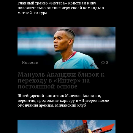
Главный тренер «Интера» Кристиан Киву
положительно оценил игру своей команды в
матче 2-го тура
Новости
0
Мануэль Аканджи близок к
переходу в «Интер» на
постоянной основе
Швейцарский защитник Мануэль Аканджи,
вероятно, продолжит карьеру в «Интере» после
окончания аренды. Миланский клуб