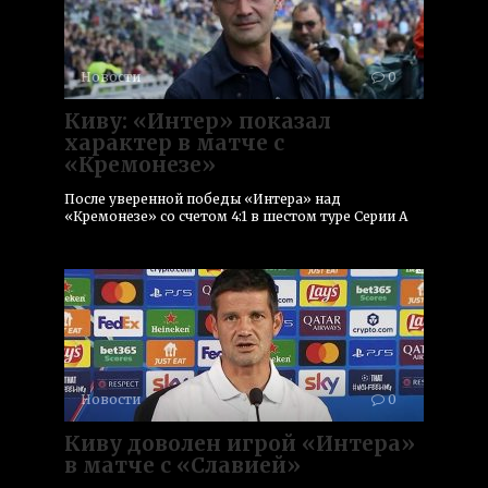
Новости
0
Киву: «Интер» показал
характер в матче с
«Кремонезе»
После уверенной победы «Интера» над
«Кремонезе» со счетом 4:1 в шестом туре Серии А
Новости
0
Киву доволен игрой «Интера»
в матче с «Славией»