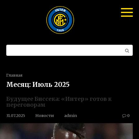
Перейти
к
контенту
Поиск:
Главная
Месяц:
Июль 2025
Будущее Биссека: «Интер» готов к
переговорам
31.07.2025
Новости
admin
0