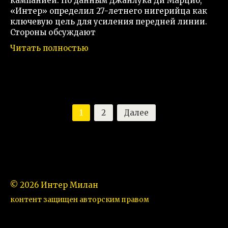
кампанией. По данным Джанлука Ди Марцио,
«Интер» определил 27-летнего нигерийца как
ключевую цель для усиления передней линии.
Стороны обсуждают
Читать полностью
Пагинация
1
2
Далее
записей
© 2026 Интер Милан
контент защищен авторским правом