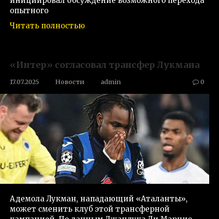
инициировал обсуждение возможного перехода
опытного
Читать полностью
«Интер» согласовал трансфер Лукмана
17.07.2025
Новости
admin
0
Адемола Лукман, нападающий «Аталанты»,
может сменить клуб этой трансферной