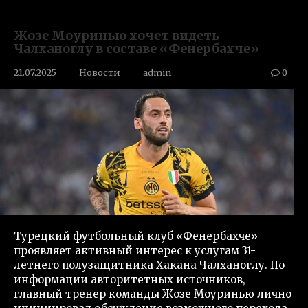
Жозе Моуринью хочет видеть
Чалханоглу в составе «Фенербахче»
21.07.2025
Новости
admin
0
Турецкий футбольный клуб «Фенербахче»
проявляет активный интерес к услугам 31-
летнего полузащитника Хакана Чалханоглу. По
информации авторитетных источников,
главный тренер команды Жозе Моуринью лично