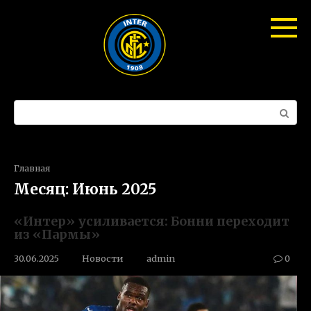
Перейти
к
контенту
Поиск:
Главная
Месяц:
Июнь 2025
«Интер» усиливается: Бонни переходит
из «Пармы»
30.06.2025
Новости
admin
0