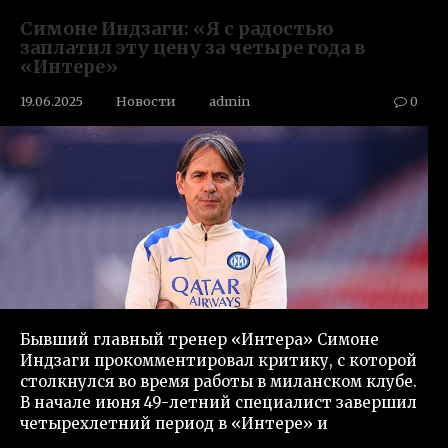
Симоне Индзаги: «Я с радостью
заплатил эту цену за четыре года в
«Интере»
19.06.2025
Новости
admin
0
Бывший главный тренер «Интера» Симоне
Индзаги прокомментировал критику, с которой
столкнулся во время работы в миланском клубе.
В начале июня 49-летний специалист завершил
четырехлетний период в «Интере» и