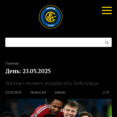
Перейти
к
контенту
Поиск:
Главная
День:
23.05.2025
Интер» может подписать Хейлунда
23.05.2025
Новости
admin
0