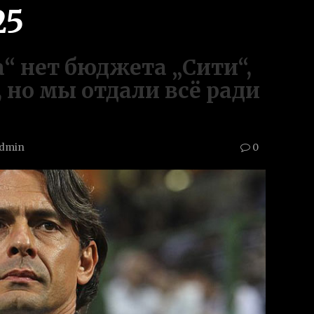
25
а“ нет бюджета „Сити“,
 но мы отдали всё ради
dmin
0