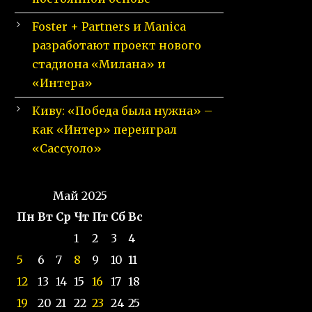
Foster + Partners и Manica
разработают проект нового
стадиона «Милана» и
«Интера»
Киву: «Победа была нужна» –
как «Интер» переиграл
«Сассуоло»
Май 2025
Пн
Вт
Ср
Чт
Пт
Сб
Вс
1
2
3
4
5
6
7
8
9
10
11
12
13
14
15
16
17
18
19
20
21
22
23
24
25