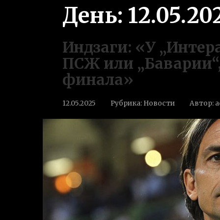
День:
12.05.20
Индзаги: «У „Интер
ПСЖ или „Баварии“,
финала»
12.05.2025
Рубрика:
Новости
Автор:
a