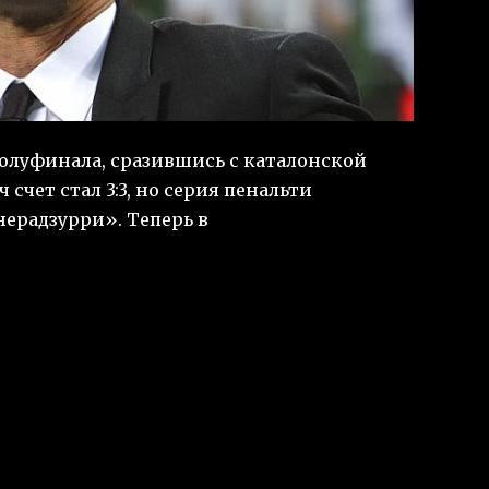
олуфинала, сразившись с каталонской
 счет стал 3:3, но серия пенальти
«нерадзурри». Теперь в