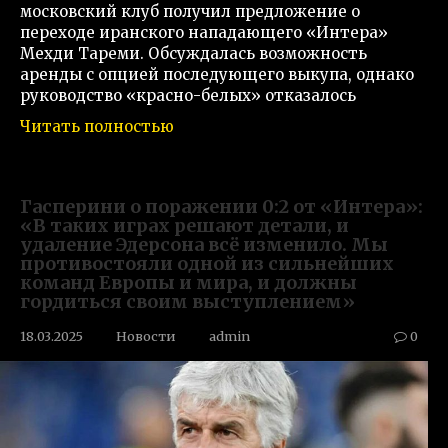
московский клуб получил предложение о
переходе иранского нападающего «Интера»
Мехди Тареми. Обсуждалась возможность
аренды с опцией последующего выкупа, однако
руководство «красно-белых» отказалось
Читать полностью
Гасперини о поражении 0:2 от «Интера»:
«В таких играх решают детали, и
удаление Эдерсона всё изменило. Мы
противостояли одной из сильнейших
команд Европы и мира, и должны
гордиться своим выступлением»
18.03.2025
Новости
admin
0