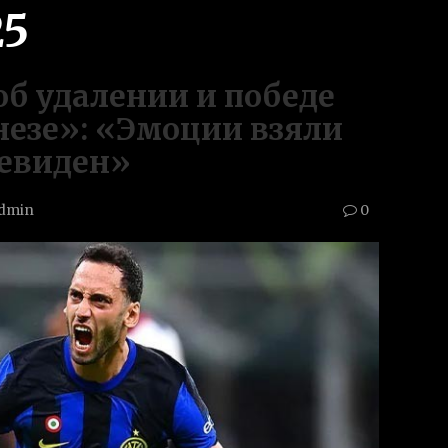
25
б удалении и победе
незе»: «Эмоции взяли
чевиден»
dmin
0