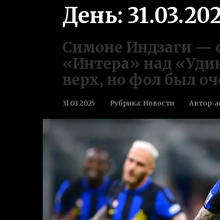
День:
31.03.20
Симоне Индзаги — о
«Интера» над «Уди
верх, но фол был о
31.03.2025
Рубрика:
Новости
Автор:
a