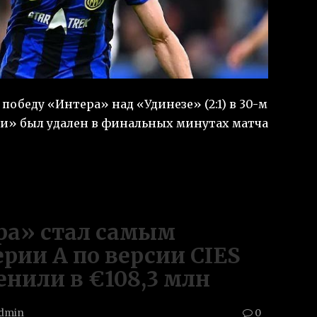
обеду «Интера» над «Удинезе» (2:1) в 30-м
ри» был удален в финальных минутах матча
ра» стал самым
рии А по версии CIES
енили в €108,3 млн
dmin
0