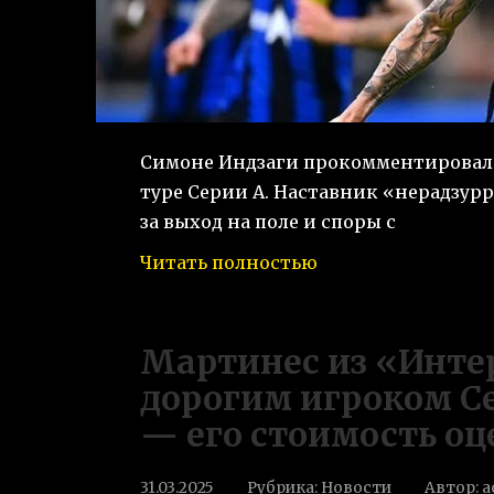
Симоне Индзаги прокомментировал п
туре Серии А. Наставник «нерадзур
за выход на поле и споры с
Читать полностью
Мартинес из «Инте
дорогим игроком Се
— его стоимость оц
31.03.2025
Рубрика:
Новости
Автор:
a