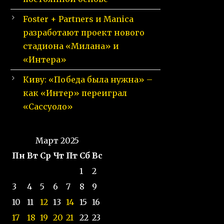
Foster + Partners и Manica
разработают проект нового
стадиона «Милана» и
«Интера»
Киву: «Победа была нужна» –
как «Интер» переиграл
«Сассуоло»
Март 2025
Пн
Вт
Ср
Чт
Пт
Сб
Вс
1
2
3
4
5
6
7
8
9
10
11
12
13
14
15
16
17
18
19
20
21
22
23