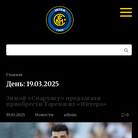
Перейти
к
контенту
Поиск:
Главная
День:
19.03.2025
Зимой «Спартаку» предлагали
приобрести Тареми из «Интера»
19.03.2025
Новости
admin
0