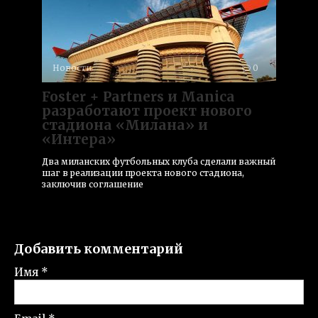
Новости
0
Foster + Partners и Manica
разработают проект нового
стадиона «Милана» и
«Интера»
Два миланских футбольных клуба сделали важный
шаг в реализации проекта нового стадиона,
заключив соглашение
Добавить комментарий
Имя
*