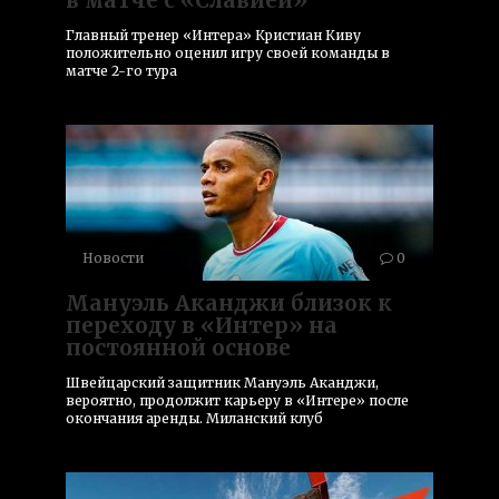
Главный тренер «Интера» Кристиан Киву
положительно оценил игру своей команды в
матче 2-го тура
Новости
0
Мануэль Аканджи близок к
переходу в «Интер» на
постоянной основе
Швейцарский защитник Мануэль Аканджи,
вероятно, продолжит карьеру в «Интере» после
окончания аренды. Миланский клуб