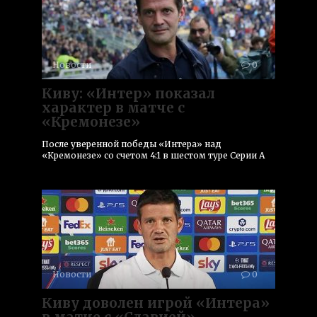
Новости
0
Киву: «Интер» показал
характер в матче с
«Кремонезе»
После уверенной победы «Интера» над
«Кремонезе» со счетом 4:1 в шестом туре Серии А
Новости
0
Киву доволен игрой «Интера»
в матче с «Славией»