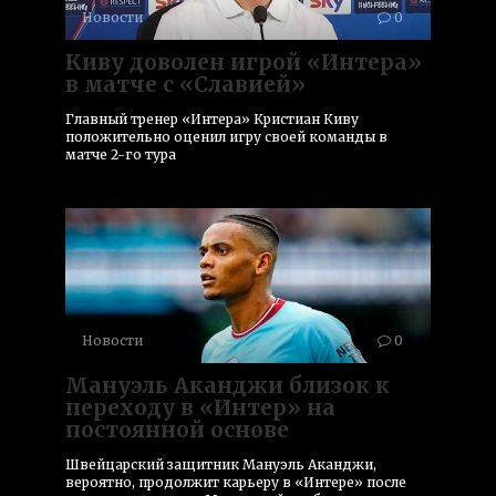
Новости
0
Киву доволен игрой «Интера»
в матче с «Славией»
Главный тренер «Интера» Кристиан Киву
положительно оценил игру своей команды в
матче 2-го тура
Новости
0
Мануэль Аканджи близок к
переходу в «Интер» на
постоянной основе
Швейцарский защитник Мануэль Аканджи,
вероятно, продолжит карьеру в «Интере» после