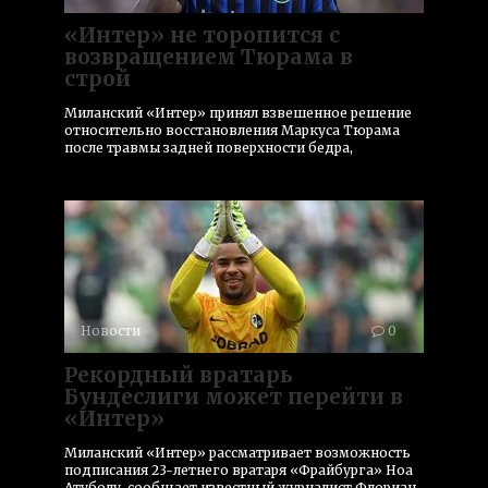
«Интер» не торопится с
возвращением Тюрама в
строй
Миланский «Интер» принял взвешенное решение
относительно восстановления Маркуса Тюрама
после травмы задней поверхности бедра,
Новости
0
Рекордный вратарь
Бундеслиги может перейти в
«Интер»
Миланский «Интер» рассматривает возможность
подписания 23-летнего вратаря «Фрайбурга» Ноа
Атуболу, сообщает известный журналист Флориан