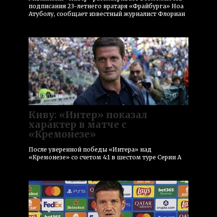
подписания 23-летнего вратаря «Фрайбурга» Ноа
Атуболу, сообщает известный журналист Флориан
Новости
0
Киву: «Интер» показал
характер в матче с
«Кремонезе»
После уверенной победы «Интера» над
«Кремонезе» со счетом 4:1 в шестом туре Серии А