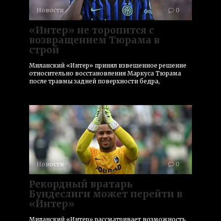
Новости
0
«Интер» не торопится с
возвращением Тюрама в
строй
Миланский «Интер» принял взвешенное решение
относительно восстановления Маркуса Тюрама
после травмы задней поверхности бедра,
Новости
0
Рекордный вратарь
Бундеслиги может перейти в
«Интер»
Миланский «Интер» рассматривает возможность