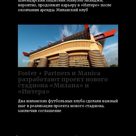
Швейцарский защитник Мануэль Аканджи,
вероятно, продолжит карьеру в «Интере» после
окончания аренды. Миланский клуб
Новости
0
Foster + Partners и Manica
разработают проект нового
стадиона «Милана» и
«Интера»
Два миланских футбольных клуба сделали важный
шаг в реализации проекта нового стадиона,
заключив соглашение