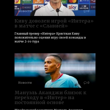
Новости
0
Киву доволен игрой «Интера»
в матче с «Славией»
Главный тренер «Интера» Кристиан Киву
положительно оценил игру своей команды в
матче 2-го тура
Новости
0
Мануэль Аканджи близок к
переходу в «Интер» на
постоянной основе