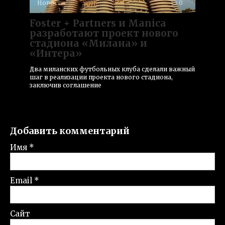
Новости
0
Foster + Partners и Manica
разработают проект нового
стадиона «Милана» и
«Интера»
Два миланских футбольных клуба сделали важный
шаг в реализации проекта нового стадиона,
заключив соглашение
Добавить комментарий
Имя
*
Email
*
Сайт