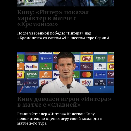
Новости
0
Киву: «Интер» показал
характер в матче с
«Кремонезе»
После уверенной победы «Интера» над
«Кремонезе» со счетом 4:1 в шестом туре Серии А
Новости
0
Киву доволен игрой «Интера»
в матче с «Славией»
Главный тренер «Интера» Кристиан Киву
положительно оценил игру своей команды в
матче 2-го тура