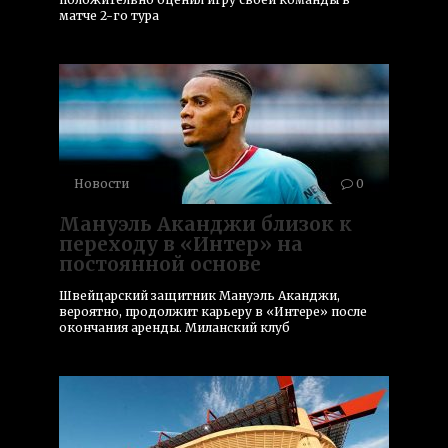
матче 2-го тура
Новости
0
Мануэль Аканджи близок к
переходу в «Интер» на
постоянной основе
Швейцарский защитник Мануэль Аканджи,
вероятно, продолжит карьеру в «Интере» после
окончания аренды. Миланский клуб