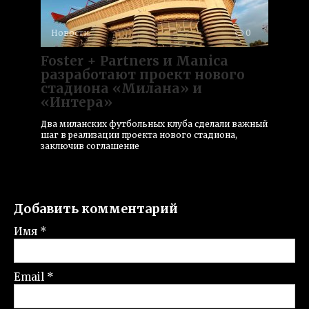
Новости
0
Foster + Partners и Manica
разработают проект нового
стадиона «Милана» и
«Интера»
Два миланских футбольных клуба сделали важный
шаг в реализации проекта нового стадиона,
заключив соглашение
Добавить комментарий
Имя
*
Email
*