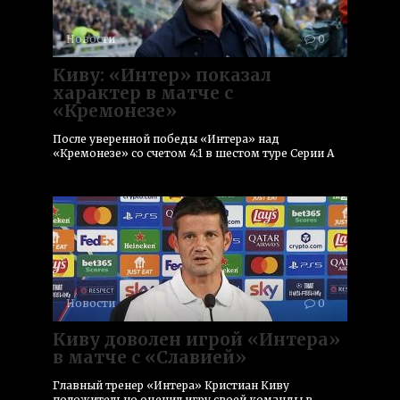
Новости
0
Киву: «Интер» показал
характер в матче с
«Кремонезе»
После уверенной победы «Интера» над
«Кремонезе» со счетом 4:1 в шестом туре Серии А
Новости
0
Киву доволен игрой «Интера»
в матче с «Славией»
Главный тренер «Интера» Кристиан Киву
положительно оценил игру своей команды в