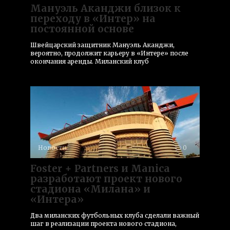
Мануэль Аканджи близок к
переходу в «Интер» на
постоянной основе
Швейцарский защитник Мануэль Аканджи,
вероятно, продолжит карьеру в «Интере» после
окончания аренды. Миланский клуб
Новости
0
Foster + Partners и Manica
разработают проект нового
стадиона «Милана» и
«Интера»
Два миланских футбольных клуба сделали важный
шаг в реализации проекта нового стадиона,