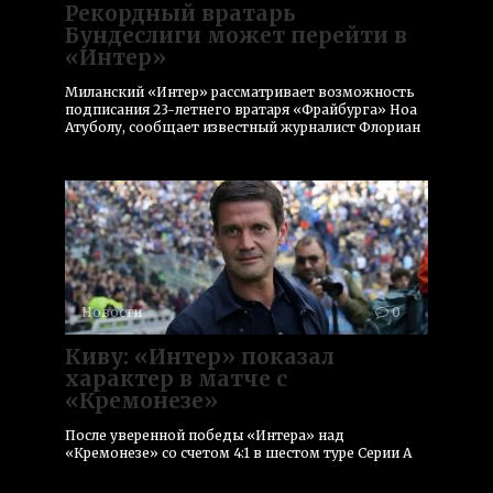
Рекордный вратарь
Бундеслиги может перейти в
«Интер»
Миланский «Интер» рассматривает возможность
подписания 23-летнего вратаря «Фрайбурга» Ноа
Атуболу, сообщает известный журналист Флориан
Новости
0
Киву: «Интер» показал
характер в матче с
«Кремонезе»
После уверенной победы «Интера» над
«Кремонезе» со счетом 4:1 в шестом туре Серии А