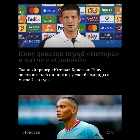
Новости
0
Киву доволен игрой «Интера»
в матче с «Славией»
Главный тренер «Интера» Кристиан Киву
положительно оценил игру своей команды в
матче 2-го тура
Новости
0