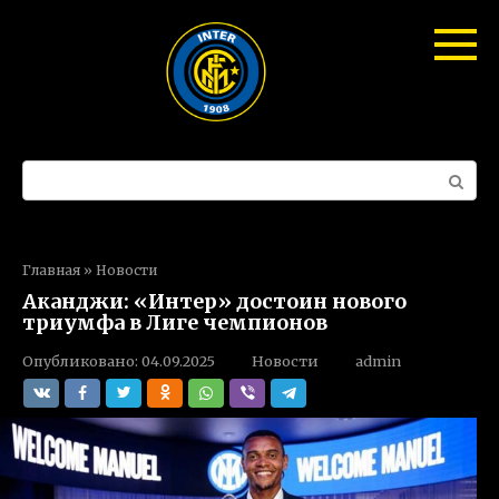
Перейти
к
контенту
Поиск:
Главная
»
Новости
Аканджи: «Интер» достоин нового
триумфа в Лиге чемпионов
Опубликовано:
04.09.2025
Новости
admin