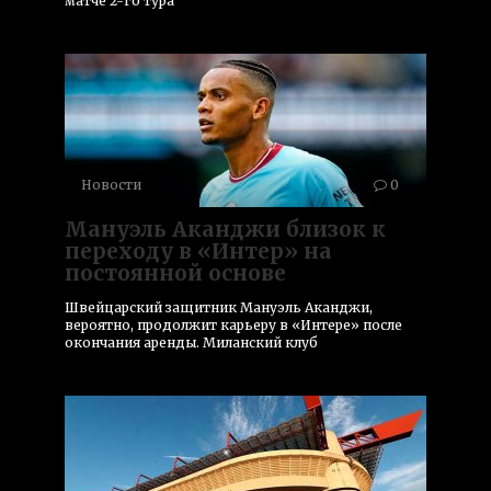
матче 2-го тура
Новости
0
Мануэль Аканджи близок к
переходу в «Интер» на
постоянной основе
Швейцарский защитник Мануэль Аканджи,
вероятно, продолжит карьеру в «Интере» после
окончания аренды. Миланский клуб