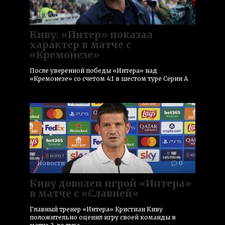
Новости
0
Киву: «Интер» показал
характер в матче с
«Кремонезе»
После уверенной победы «Интера» над
«Кремонезе» со счетом 4:1 в шестом туре Серии А
Новости
0
Киву доволен игрой «Интера»
в матче с «Славией»
Главный тренер «Интера» Кристиан Киву
положительно оценил игру своей команды в