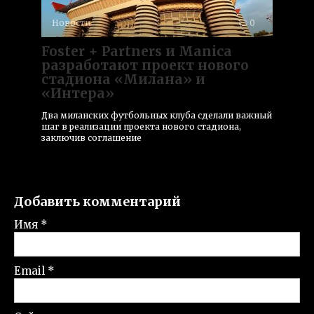
Новости
0
Foster + Partners и Manica
разработают проект нового
стадиона «Милана» и
«Интера»
Два миланских футбольных клуба сделали важный
шаг в реализации проекта нового стадиона,
заключив соглашение
Добавить комментарий
Имя
*
Email
*