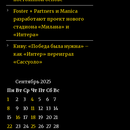
Foster + Partners и Manica
разработают проект нового
стадиона «Милана» и
«Интера»
Киву: «Победа была нужна» –
как «Интер» переиграл
«Сассуоло»
Сентябрь 2025
Пн
Вт
Ср
Чт
Пт
Сб
Вс
1
2
3
4
5
6
7
8
9
10
11
12
13
14
15
16
17
18
19
20
21
22
23
24
25
26
27
28