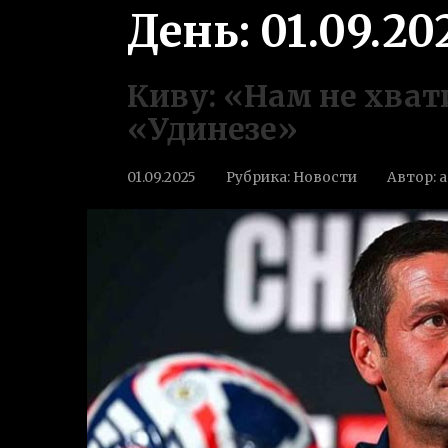
День:
01.09.20
Киву: «Нам не хват
«Удинезе»
01.09.2025
Рубрика:
Новости
Автор:
a