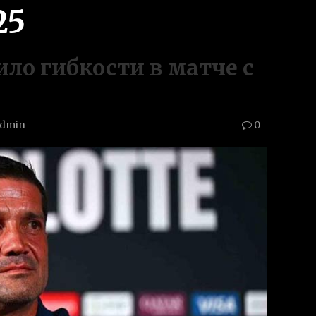
25
ило гибкости в матче с
dmin
0